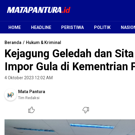
Mata Pantura
Jendela Informasi Terpercaya
HOME
HEADLINE
PERISTIWA
POLITIK
NASIO
Beranda
Hukum & Kriminal
Kejagung Geledah dan Sit
Impor Gula di Kementrian 
4 Oktober 2023 12:02 AM
Mata Pantura
Tim Redaksi