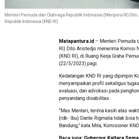
Menteri Pemuda dan Olahraga Republik Indonesia (Menpora RI) Dito A
Republik Indonesia (KND RI).
Matapantura.id
– Menteri Pemuda d
RI) Dito Ariotedjo menerima Komisi N
(KND RI), di Ruang Kerja Graha Pemu
(22/5/2023) pagi.
Kedatangan KND RI yang dipimpin K
menyampaikan profil sekaligus tug
evaluasi, dan advokasi pada pengho
penyandang disabilitas.
“Mas Menteri, terima kasih atas wak
(rdk- Ibu) Dante Rigmalia tidak bisa 
Bandung,” kata Mita, Komisioner KND/
Baca juga:
Gubernur Kaltara Sem