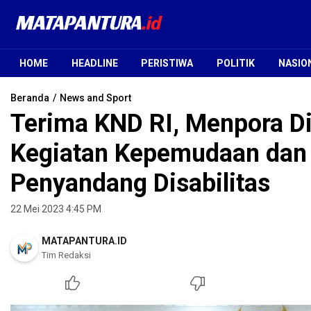
Mata Pantura
Jendela Informasi Terpercaya
HOME
HEADLINE
PERISTIWA
POLITIK
NASIO
Beranda
News and Sport
Terima KND RI, Menpora D
Kegiatan Kepemudaan dan 
Penyandang Disabilitas
22 Mei 2023 4:45 PM
MATAPANTURA.ID
Tim Redaksi