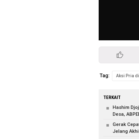
Tag:
Aksi Pria d
TERKAIT
Hashim Djo
Desa, ABP
Gerak Cepat
Jelang Akh