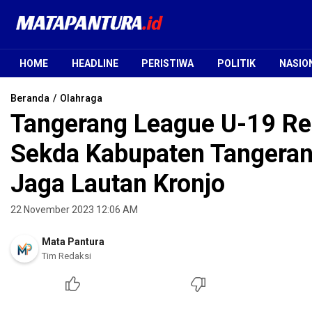
Mata Pantura
Jendela Informasi Terpercaya
HOME
HEADLINE
PERISTIWA
POLITIK
NASIO
Beranda
Olahraga
Tangerang League U-19 Re
Sekda Kabupaten Tangerang
Jaga Lautan Kronjo
22 November 2023 12:06 AM
Mata Pantura
Tim Redaksi