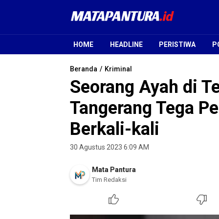
Mata Pantura
Jendela Informasi Terpercaya
HOME
HEADLINE
PERISTIWA
P
Beranda
Kriminal
Seorang Ayah di T
Tangerang Tega P
Berkali-kali
30 Agustus 2023 6:09 AM
Mata Pantura
Tim Redaksi