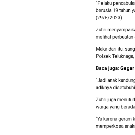
“Pelaku pencabulan
berusia 19 tahun y
(29/8/2023).
Zuhri menyampaika
melihat perbuatan
Maka dari itu, san
Polsek Teluknaga,
Baca juga:
Gegara
“Jadi anak kandung 
adiknya disetubuh
Zuhri juga menutu
warga yang berada 
“Ya karena geram k
memperkosa anakny