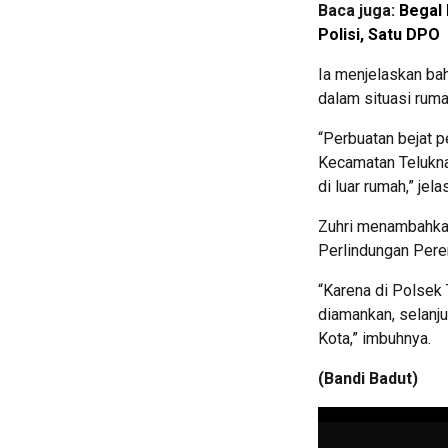
Baca juga:
Begal 
Polisi, Satu DPO
Ia menjelaskan bah
dalam situasi ruma
“Perbuatan bejat p
Kecamatan Teluknag
di luar rumah,” jela
Zuhri menambahkan,
Perlindungan Pere
“Karena di Polsek 
diamankan, selanj
Kota,” imbuhnya.
(Bandi Badut)