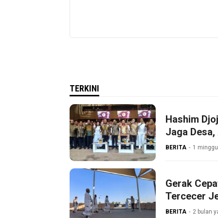
TERKINI
Hashim Djo
Jaga Desa
BERITA
1 minggu
Gerak Cepat
Tercecer J
BERITA
2 bulan y