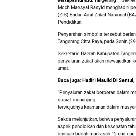
Matapantura.id
,
Tangerang
– Sekret
Moch Maesyal Rasyid menghadiri pen
(ZIS) Badan Amil Zakat Nasional (B
Pendidikan.
Penyerahan simbolis tersebut berla
Tangerang Citra Raya, pada Senin (2
Sekretaris Daerah Kabupaten Tange
penyaluran zakat akan mewujudkan k
umat.
Baca juga:
Hadiri Maulid Di Sentul
“Penyaluran zakat berperan dalam m
sosial, menunjang
terwujudnya keamanan dalam masyarak
Sekda melanjutkan, bahwa penyalur
aspek pendidikan dan kesehatan tahu
bantuan bedah madrasah 12 unit dan 