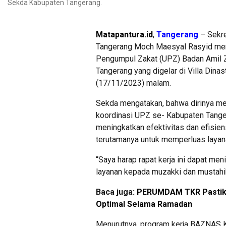
Sekda Kabupaten Tangerang.
Matapantura.id
,
Tangerang
– Sekre
Tangerang Moch Maesyal Rasyid memb
Pengumpul Zakat (UPZ) Badan Amil 
Tangerang yang digelar di Villa Din
(17/11/2023) malam.
Sekda mengatakan, bahwa dirinya me
koordinasi UPZ se- Kabupaten Tange
meningkatkan efektivitas dan efisien
terutamanya untuk memperluas layan
“Saya harap rapat kerja ini dapat m
layanan kepada muzakki dan mustahi
Baca juga:
PERUMDAM TKR Pastikan
Optimal Selama Ramadan
Menurutnya, program kerja BAZNAS 