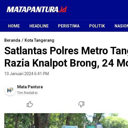
Mata Pantura
Jendela Informasi Terpercaya
HOME
HEADLINE
PERISTIWA
POLITIK
NASIO
Beranda
Kota Tangerang
Satlantas Polres Metro Tan
Razia Knalpot Brong, 24 Mo
10 Januari 2024 6:41 PM
Mata Pantura
Tim Redaksi