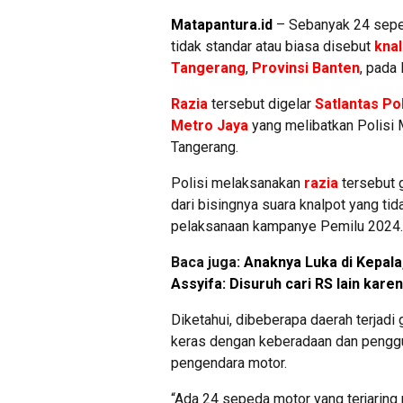
Matapantura.id
– Sebanyak 24 sepe
tidak standar atau biasa disebut
kna
Tangerang
,
Provinsi Banten
, pada
Razia
tersebut digelar
Satlantas Po
Metro Jaya
yang melibatkan Polisi M
Tangerang.
Polisi melaksanakan
razia
tersebut 
dari bisingnya suara knalpot yang tid
pelaksanaan kampanye Pemilu 2024.
Baca juga:
Anaknya Luka di Kepala
Assyifa: Disuruh cari RS lain kare
Diketahui, dibeberapa daerah terjadi
keras dengan keberadaan dan penggun
pengendara motor.
“Ada 24 sepeda motor yang terjaring 