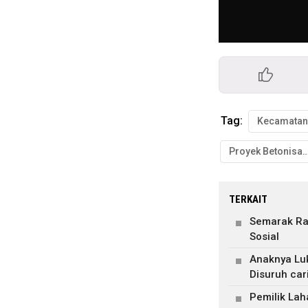
Tag:
Proyek Betonisasi Retak
TERKAIT
Semarak Ram
Sosial
Anaknya Luk
Disuruh car
Pemilik La