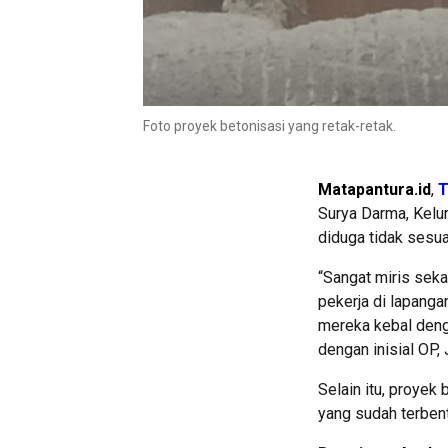
Foto proyek betonisasi yang retak-retak.
Matapantura.id
,
T
Surya Darma, Kelu
diduga tidak sesua
“Sangat miris sekal
pekerja di lapanga
mereka kebal deng
dengan inisial OP,
Selain itu, proyek
yang sudah terbentu