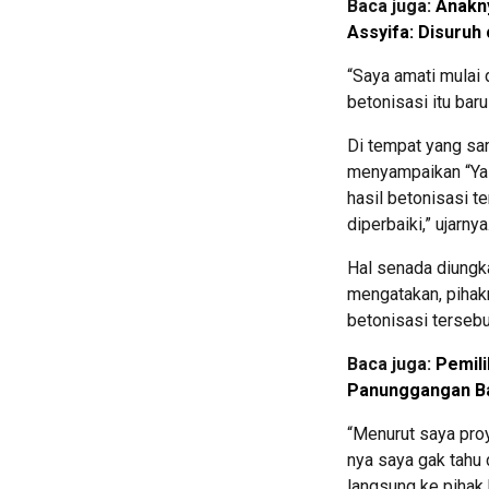
Baca juga:
Anakny
Assyifa: Disuruh 
“Saya amati mulai d
betonisasi itu bar
Di tempat yang sam
menyampaikan “Ya p
hasil betonisasi t
diperbaiki,” ujarnya
Hal senada diungk
mengatakan, pihak
betonisasi tersebu
Baca juga:
Pemili
Panunggangan Bar
“Menurut saya pro
nya saya gak tahu 
langsung ke pihak 