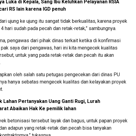
a Luka di Kepala, Sang Ibu Keluhkan Pelayanan RSIA
cari RS lain karena IGD penuh
ari ujung ke ujung itu sangat tidak berkualitas, karena proyek
u 4 hari sudah pada pecah dan retak-retak,” sambungnya.
a, pengawas dari pihak dinas terkait ketika di konfirmasi
ak saya dari pengawas, hari ini kita mengecek kualitas
ersebut, untuk yang pada retak-retak dan pecah itu akan
.
apkan oleh salah satu petugas pengecekan dari dinas PU
nya hanya sebatas mengecek kualitas dan kelayakan proyek
t.
k Lahan Pertanyakan Uang Ganti Rugi, Lurah
at Abaikan Hak Ke pemilik lahan
yek betonisasi tersebut layak dan bagus, untuk papan proyek
dan adapun yang retak-retak dan pecah bisa tanyakan
kontraktornya,” tukasnya.