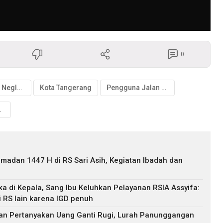
0
Kecamatan Neglasari
Kota Tangerang
Pengguna Jalan Bersuara
-retak
adan 1447 H di RS Sari Asih, Kegiatan Ibadah dan
a di Kepala, Sang Ibu Keluhkan Pelayanan RSIA Assyifa:
i RS lain karena IGD penuh
han Pertanyakan Uang Ganti Rugi, Lurah Panunggangan