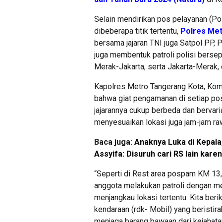
Selain mendirikan pos pelayanan (
dibeberapa titik tertentu,
Polres Met
bersama jajaran TNI juga Satpol PP
juga membentuk patroli polisi berse
Merak-Jakarta, serta Jakarta-Merak,
Kapolres Metro Tangerang Kota, Ko
bahwa giat pengamanan di setiap p
jajarannya cukup berbeda dan bervari
menyesuaikan lokasi juga jam-jam r
Baca juga:
Anaknya Luka di Kepala
Assyifa: Disuruh cari RS lain kare
“Seperti di Rest area pospam KM 13
anggota melakukan patroli dengan m
menjangkau lokasi tertentu. Kita b
kendaraan (rdk- Mobil) yang beristir
menjaga barang bawaan dari kejahata