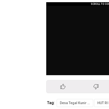
Tag:
Desa Tegal Kunir Lor
HUT RI 