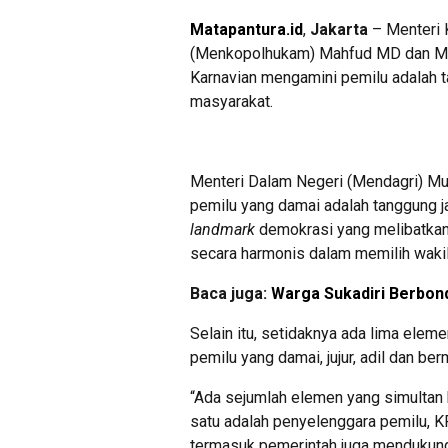
Matapantura.id
,
Jakarta
– Menteri 
(Menkopolhukam) Mahfud MD dan Men
Karnavian mengamini pemilu adalah 
masyarakat.
Menteri Dalam Negeri (Mendagri) M
pemilu yang damai adalah tanggung 
landmark
demokrasi yang melibatkan 
secara harmonis dalam memilih wakil
Baca juga:
Warga Sukadiri Berbon
Selain itu, setidaknya ada lima ele
pemilu yang damai, jujur, adil dan ber
“Ada sejumlah elemen yang simultan
satu adalah penyelenggara pemilu, KP
termasuk pemerintah juga mendukung 