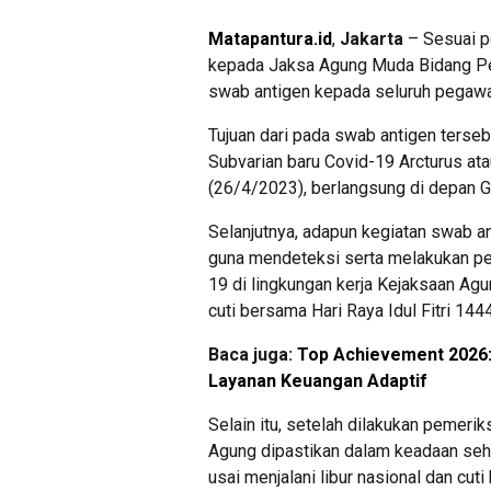
Matapantura.id
,
Jakarta
– Sesuai p
kepada Jaksa Agung Muda Bidang P
swab antigen kepada seluruh pegawa
Tujuan dari pada swab antigen terse
Subvarian baru Covid-19 Arcturus at
(26/4/2023), berlangsung di depan 
Selanjutnya, adapun kegiatan swab an
guna mendeteksi serta melakukan pe
19 di lingkungan kerja Kejaksaan Agu
cuti bersama Hari Raya Idul Fitri 144
Baca juga:
Top Achievement 2026:
Layanan Keuangan Adaptif
Selain itu, setelah dilakukan pemerik
Agung dipastikan dalam keadaan sehat
usai menjalani libur nasional dan cuti