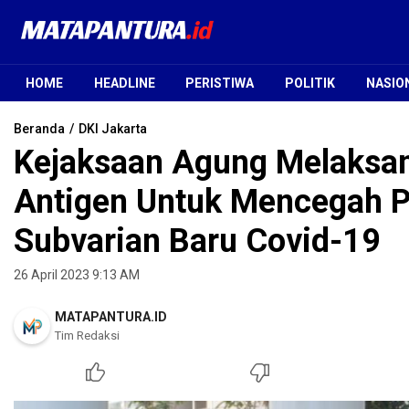
Mata Pantura
Jendela Informasi Terpercaya
HOME
HEADLINE
PERISTIWA
POLITIK
NASIO
Beranda
DKI Jakarta
Kejaksaan Agung Melaksa
Antigen Untuk Mencegah 
Subvarian Baru Covid-19
26 April 2023 9:13 AM
MATAPANTURA.ID
Tim Redaksi