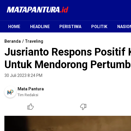
Mata Pantura
Jendela Informasi Terpercaya
HOME
HEADLINE
PERISTIWA
POLITIK
NASIO
Beranda
Traveling
Jusrianto Respons Positif
Untuk Mendorong Pertum
30 Juli 2023 8:24 PM
Mata Pantura
Tim Redaksi