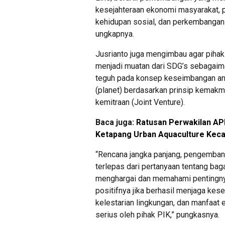
kesejahteraan ekonomi masyarakat, 
kehidupan sosial, dan perkembangan 
ungkapnya.
Jusrianto juga mengimbau agar piha
menjadi muatan dari SDG’s sebagai
teguh pada konsep keseimbangan ant
(planet) berdasarkan prinsip kemakmu
kemitraan (Joint Venture).
Baca juga:
Ratusan Perwakilan AP
Ketapang Urban Aquaculture Kec
“Rencana jangka panjang, pengembang
terlepas dari pertanyaan tentang ba
menghargai dan memahami pentingnya
positifnya jika berhasil menjaga kesei
kelestarian lingkungan, dan manfaat 
serius oleh pihak PIK,” pungkasnya.