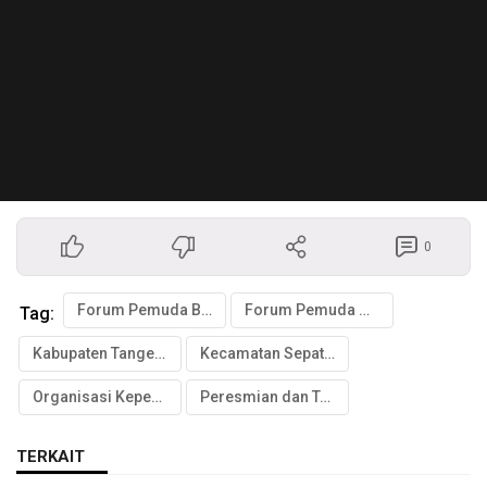
0
Forum Pemuda Bersatu Desa Kayu Agung
Forum Pemuda Oleng
Tag:
Kabupaten Tangerang
Kecamatan Sepatan
Organisasi Kepemudaan
Peresmian dan Tasyakuran
TERKAIT