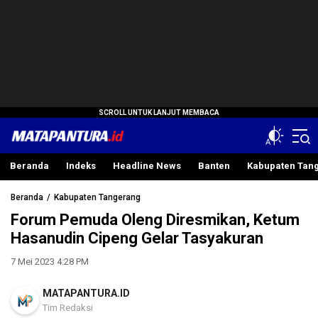
Mata Pantura
Jendela Informasi Terpercaya
Beranda
Indeks
Headline News
Banten
Kabupaten Tan
Beranda
Kabupaten Tangerang
Forum Pemuda Oleng Diresmikan, Ketum
Hasanudin Cipeng Gelar Tasyakuran
7 Mei 2023 4:28 PM
MATAPANTURA.ID
Tim Redaksi