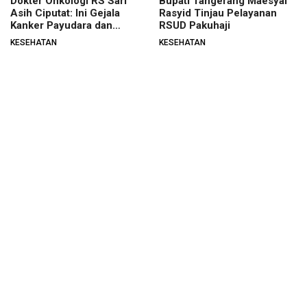
Dokter Onkologi RS Sari
Bupati Tangerang Maesyal
Asih Ciputat: Ini Gejala
Rasyid Tinjau Pelayanan
Kanker Payudara dan
RSUD Pakuhaji
Pencegahannya
KESEHATAN
KESEHATAN