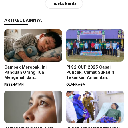
Indeks Berita
ARTIKEL LAINNYA
Campak Merebak, Ini
PIK 2 CUP 2025 Capai
Panduan Orang Tua
Puncak, Camat Sukadiri
Mengenali dan
Tekankan Aman dan
Menanganinya pada Anak
Kondusif
KESEHATAN
OLAHRAGA