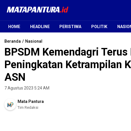
Mata Pantura
Jendela Informasi Terpercaya
HOME
HEADLINE
PERISTIWA
POLITIK
NASIO
Beranda
Nasional
BPSDM Kemendagri Terus
Peningkatan Ketrampilan
ASN
7 Agustus 2023 5:24 AM
Mata Pantura
Tim Redaksi